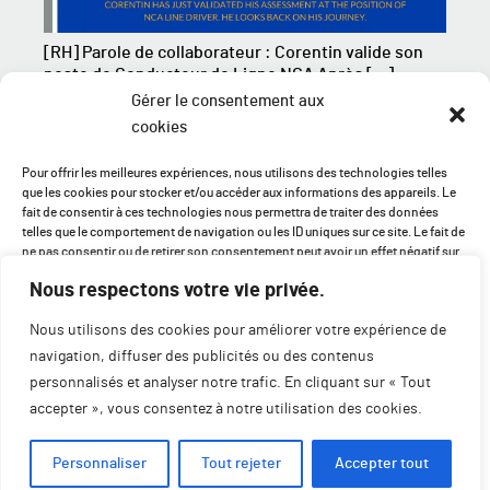
[RH] Parole de collaborateur : Corentin valide son
poste de Conducteur de Ligne NCA Après […]
Gérer le consentement aux
cookies
> Toutes les news
Pour offrir les meilleures expériences, nous utilisons des technologies telles
que les cookies pour stocker et/ou accéder aux informations des appareils. Le
fait de consentir à ces technologies nous permettra de traiter des données
telles que le comportement de navigation ou les ID uniques sur ce site. Le fait de
ne pas consentir ou de retirer son consentement peut avoir un effet négatif sur
certaines caractéristiques et fonctions.
Nous respectons votre vie privée.
Nous utilisons des cookies pour améliorer votre expérience de
Accepter
navigation, diffuser des publicités ou des contenus
Refuser
personnalisés et analyser notre trafic. En cliquant sur « Tout
6 Rue Verdier Monetti
accepter », vous consentez à notre utilisation des cookies.
76880 ARQUES LA BATAILLE - FRANCE
Voir les préférences
contact@normandy-coating.com
- +33 (0)2 35 04 75 00
Personnaliser
Tout rejeter
Accepter tout
Mentions légales
RGPD
Politique de cookies